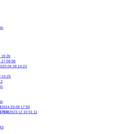
30
 16:26
.17 09:56
025.04.28 14:23
 14:25
12
31
00
R
2024.03.09 17:50
STER
2023.12.10 01:11
43