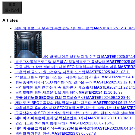
목록
열기
닫기
Articles
네이버 블로그지수 확인 무료 판별 사이트 라온픽
MASTER
2025.12.31 02:
네이버 웹사이트 상위노출 필수 전략
MASTER
2025.07.14
블로그자동화프로그램 라온픽 AI 최적화블로그 육성방법
MASTER
2025.06
구글 백링크 작업 전에 테크니컬 SEO 최적화부터 해야하는 이유
MASTER
2
라온픽 ai 글쓰기 원고검수 및 자동화 포스팅
MASTER
2025.04.21 03:11
nb블로그를 대처하는 티스토리 자동화 포스팅 AI 출시
MASTER
2025.04.18
병원홈페이지제작 SEO 최적화 작업 결과물 공개
MASTER
2025.02.12 18:
낙장도메인 도메인 파는 민족 도파민 서비스 출시
MASTER
2024.11.22 14:
낙장도메인 경매 새로운 길을 개척하다.
MASTER
2024.11.10 16:38
구글 상위노출 SEO교육 강의 프로세스 안내
MASTER
2024.09.12 23:46
제대로 된 SEO교육강의 커리큘럼부터가 다르다.
MASTER
2024.06.17 20:
수추바우처 홈페이지제작 SEO최적화 전문기관 HL 수행기관 선정
MASTE
구글상위노출 SEO 검색엔진 최적화 백링크 링크빌딩 관련 노하우 전수
MA
네이버 사이트순위 로직 및 핵심포인트 3가지
MASTER
2023.11.18 04:11
인스타그램 최적화 방법에 대해서
MASTER
2023.08.07 15:41
네이버 블로그 뷰탭 검색누락 2023년도 분석결과
MASTER
2023.08.04 14:
백링크 매거진의 탄생.
MASTER
2023.03.05 02:48