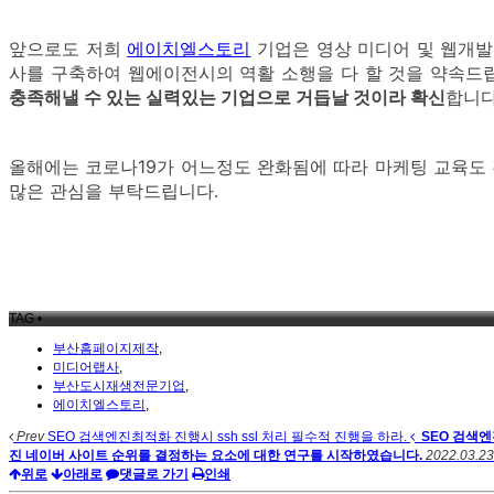
앞으로도 저희
에이치엘스토리
기업은 영상 미디어 및 웹개발
사를 구축하여 웹에이전시의 역활 소행을 다 할 것을 약속드립
충족해낼 수 있는 실력있는 기업으로 거듭날 것이라 확신
합니다
올해에는 코로나19가 어느정도 완화됨에 따라 마케팅 교육도 
많은 관심을 부탁드립니다.
TAG •
부산홈페이지제작
,
미디어랩사
,
부산도시재생전문기업
,
에이치엘스토리
,
Prev
SEO 검색엔진최적화 진행시 ssh ssl 처리 필수적 진행을 하라.
SEO 검색엔
진 네이버 사이트 순위를 결정하는 요소에 대한 연구를 시작하였습니다.
2022.03.23
위로
아래로
댓글로 가기
인쇄