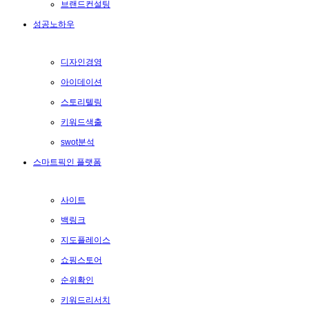
브랜드컨설팅
성공노하우
디자인경영
아이데이션
스토리텔링
키워드색출
swot분석
스마트픽인 플랫폼
사이트
백링크
지도플레이스
쇼핑스토어
순위확인
키워드리서치