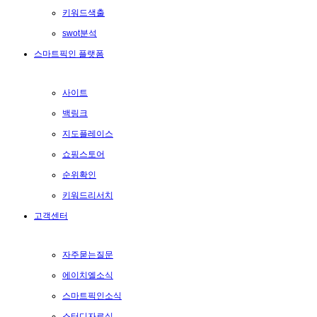
키워드색출
swot분석
스마트픽인 플랫폼
사이트
백링크
지도플레이스
쇼핑스토어
순위확인
키워드리서치
고객센터
자주묻는질문
에이치엘소식
스마트픽인소식
스터디자료실