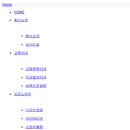
Home
HOME
회사소개
회사소개
오시는길
교육안내
교육종목안내
수강절차안내
브랜드컨설팅
성공노하우
디자인경영
아이데이션
스토리텔링