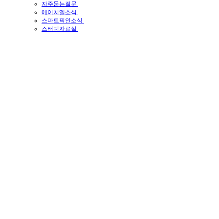
자주묻는질문
에이치엘소식
스마트픽인소식
스터디자료실