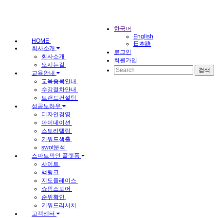
한국어
English
HOME
日本語
회사소개
로그인
회사소개
회원가입
오시는길
교육안내
교육종목안내
수강절차안내
브랜드컨설팅
성공노하우
디자인경영
아이데이션
스토리텔링
키워드색출
swot분석
스마트픽인 플랫폼
사이트
백링크
지도플레이스
쇼핑스토어
순위확인
키워드리서치
고객센터