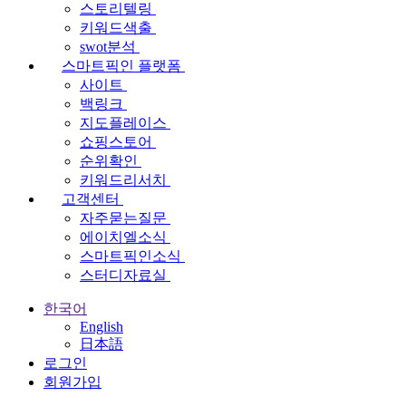
스토리텔링
키워드색출
swot분석
스마트픽인 플랫폼
사이트
백링크
지도플레이스
쇼핑스토어
순위확인
키워드리서치
고객센터
자주묻는질문
에이치엘소식
스마트픽인소식
스터디자료실
한국어
English
日本語
로그인
회원가입