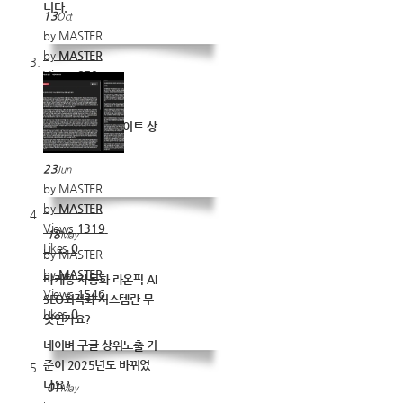
니다.
13
Oct
by MASTER
by
MASTER
Views
879
Likes
0
구글 네이버 웹사이트 상
위노출 기준은?
23
Jun
by MASTER
by
MASTER
Views
1319
18
May
Likes
0
by MASTER
by
MASTER
마케팅 자동화 라온픽 AI
Views
1546
SEO최적화 시스템란 무
Likes
0
엇인가요?
네이벼 구글 상위노출 기
준이 2025년도 바뀌었
나요?
01
May