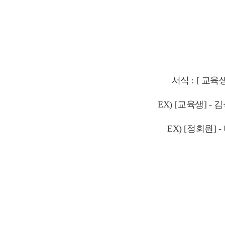
서식 : [ 교
EX) [교육생] -
EX) [정회원]