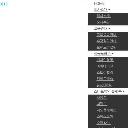
HOME
1815
회사소개
회사소개
오시는길
교육안내
교육종목안내
수강절차안내
브랜드컨설팅
성공노하우
디자인경영
아이데이션
스토리텔링
키워드색출
swot분석
스마트픽인 플랫폼
사이트
백링크
지도플레이스
쇼핑스토어
순위확인