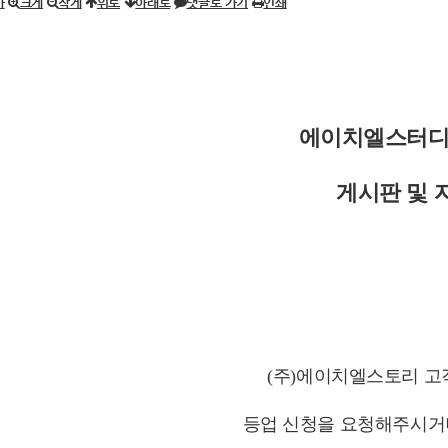
가
크게
작게
위로
아래로
댓글로 가기
인쇄
에이치엘스터디
게시판 및 
(주)에이치엘스토리 고객센
등업 신청을 요청해주시거나