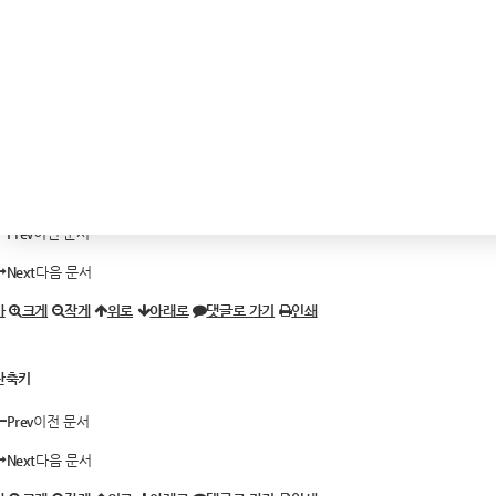
✔
뷰어로 보기
에이치엘스터디 회원제 등급에 관하여 알고싶습니다.
MASTER
조회 수
9918
추천 수
0
댓글
0
단축키
Prev
이전 문서
Next
다음 문서
가
크게
작게
위로
아래로
댓글로 가기
인쇄
단축키
Prev
이전 문서
Next
다음 문서